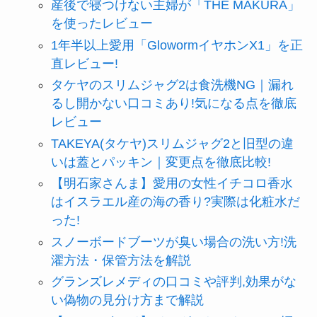
産後で寝つけない主婦が「THE MAKURA」
を使ったレビュー
1年半以上愛用「GlowormイヤホンX1」を正
直レビュー!
タケヤのスリムジャグ2は食洗機NG｜漏れ
るし開かない口コミあり!気になる点を徹底
レビュー
TAKEYA(タケヤ)スリムジャグ2と旧型の違
いは蓋とパッキン｜変更点を徹底比較!
【明石家さんま】愛用の女性イチコロ香水
はイスラエル産の海の香り?実際は化粧水だ
った!
スノーボードブーツが臭い場合の洗い方!洗
濯方法・保管方法を解説
グランズレメディの口コミや評判,効果がな
い偽物の見分け方まで解説