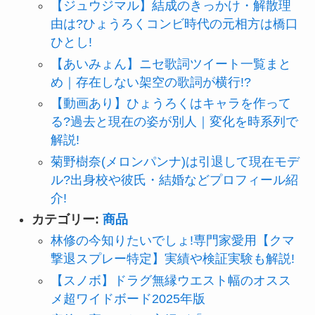
【ジュウジマル】結成のきっかけ・解散理
由は?ひょうろくコンビ時代の元相方は橋口
ひとし!
【あいみょん】ニセ歌詞ツイート一覧まと
め｜存在しない架空の歌詞が横行!?
【動画あり】ひょうろくはキャラを作って
る?過去と現在の姿が別人｜変化を時系列で
解説!
菊野樹奈(メロンパンナ)は引退して現在モデ
ル?出身校や彼氏・結婚などプロフィール紹
介!
カテゴリー:
商品
林修の今知りたいでしょ!専門家愛用【クマ
撃退スプレー特定】実績や検証実験も解説!
【スノボ】ドラグ無縁ウエスト幅のオスス
メ超ワイドボード2025年版