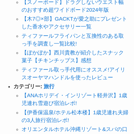
【スノーボード】ドラグしないウエスト幅
のおすすめ超ワイドボード2024年版
【木7◎×部】GACKTが愛之助にプレゼント
した香水やアクセサリー一覧
ティファールフライパンと互換性のある取
っ手を調査し一覧比較!
【ぽかぽか】西川貴教が紹介したスナック
菓子【チキンチップス】感想
ティファール取っ手代用にオススメ!アイリ
スオーヤマハンドルを使ったレビュー
カテゴリー:
旅行
【ANAホリデイ・インリゾート軽井沢】1歳
児連れ雪遊び宿泊レポ!
【伊香保温泉/ホテル松本楼】1歳児連れ夫婦
の3人旅行宿泊レポ!
オリエンタルホテル沖縄リゾート&スパの口