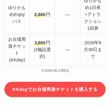
ゆりかも
ゆりかも
め1日券
めEnjoy
2,800
円
—
+アトラ
パス
クション
1回券
お台場周
3,800
円
2026年9
遊チケッ
(3施設選
—
月30日ま
ト
択)
で
(KKday)
※2026-06-23時点
KKdayでお台場周遊チケットを購入する