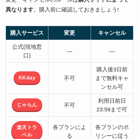
異なります
。購入前に確認しておきましょう!
購入サービス
変更
キャンセル
公式(現地窓
—
—
口)
購入後3日前
KKday
不可
まで無料キャ
ンセル可
利用日前日
じゃらん
不可
23:59まで可
各プランによ
各プランのポ
楽天トラ
ベル
る
リシーに従う