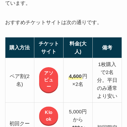
ています。
おすすめチケットサイトは次の通りです。
チケット
料金(大
購入方法
備考
サイト
人)
1枚購入
で2名
アソ
ペア割(2
4,600
円
ビュ
分。平日
名)
×2名
ー
のみ通常
より安い
5,000円
Klo
ok
から
初回クー