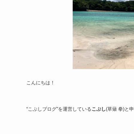
こんにちは！
“こぶしブログ”を運営している
こぶし
(草薙 拳)