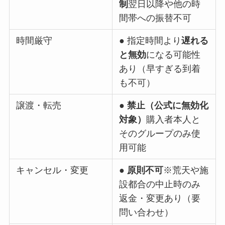
制
翌日以降や他の時
間帯への振替不可
時間厳守
● 指定時間より
遅れる
と無効
になる可能性
あり（早すぎる到着
も不可）
譲渡・転売
●
禁止（公式に無効化
対象）
購入者本人と
そのグループのみ使
用可能
キャンセル・変更
●
原則不可
※荒天や施
設都合の中止時のみ
返金・変更あり（要
問い合わせ）