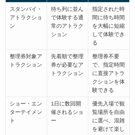
スタンバイ・
待ち列に並ん
指定された時
アトラクショ
で体験する通
間に待ち時間
ン
常のアトラク
を大幅に短縮
ション
して体験でき
る
整理券対象ア
先着順で整理
整理券不要
トラクション
券が必要なア
で、指定時間
トラクション
に直接アトラ
クションを体
験できる
ショー・エン
1日に数回開
優先入場で観
ターテイメン
催されるショ
覧場所を自由
ト
ー
に選べ、混雑
を避けて楽し