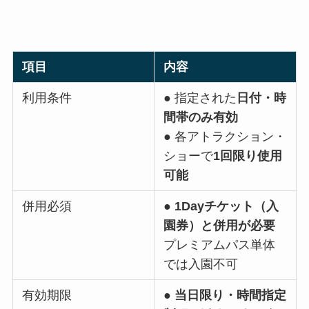
項目
内容
利用条件
● 指定された
日付・時
間帯のみ有効
● 各アトラクション・
ショーで
1回限り使用
可能
併用必須
●
1Dayチケット（入
園券）と併用が必要
プレミアムパス単体
では入園不可
有効期限
●
当日限り・時間指定