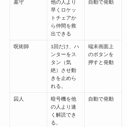
墓守
他の人より
自動で発動
早くロケッ
トチェアか
ら仲間を救
出できる
呪術師
1回だけ、ハ
端末画面上
ンターをス
のボタンを
タン（気
押すと発動
絶）させ動
きを止めら
れる。
囚人
暗号機を他
自動で発動
の人より速
く解読でき
る。