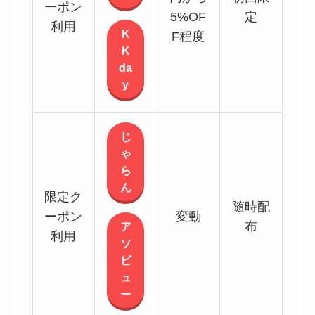
ーポン
5%OF
定
利用
K
F程度
K
da
y
じ
ゃ
ら
ん
限定ク
随時配
ーポン
変動
布
ア
利用
ソ
ビ
ュ
ー