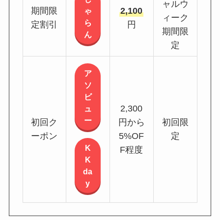
ャルウ
期間限
2,100
ゃ
ィーク
ら
定割引
円
期間限
ん
定
ア
ソ
ビ
2,300
ュ
ー
初回ク
円から
初回限
ーポン
5%OF
定
K
F程度
K
da
y