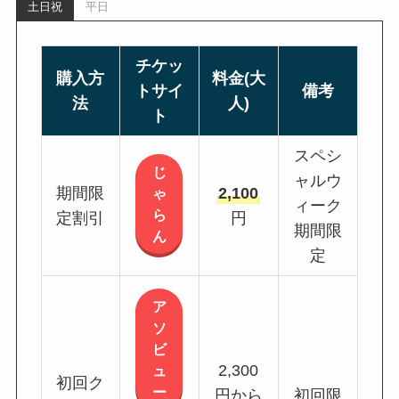
土日祝
平日
チケッ
購入方
料金(大
トサイ
備考
法
人)
ト
スペシ
じ
ャルウ
期間限
2,100
ゃ
ィーク
ら
定割引
円
期間限
ん
定
ア
ソ
ビ
2,300
ュ
初回ク
ー
円から
初回限