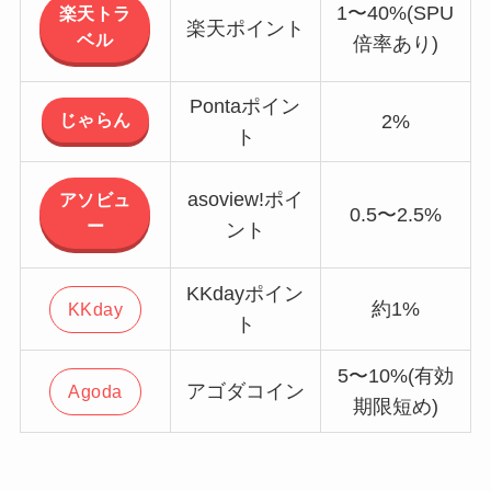
1〜40%(SPU
楽天トラ
楽天ポイント
ベル
倍率あり)
Pontaポイン
じゃらん
2%
ト
asoview!ポイ
アソビュ
0.5〜2.5%
ー
ント
KKdayポイン
約1%
KKday
ト
5〜10%(有効
アゴダコイン
Agoda
期限短め)