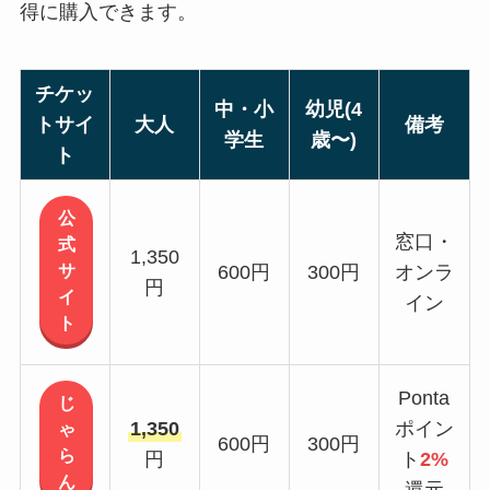
得に購入できます。
チケッ
中・小
幼児(4
トサイ
大人
備考
学生
歳〜)
ト
公
窓口・
式
1,350
サ
600円
300円
オンラ
円
イ
イン
ト
Ponta
じ
1,350
ポイン
ゃ
600円
300円
ら
円
ト
2%
ん
還元