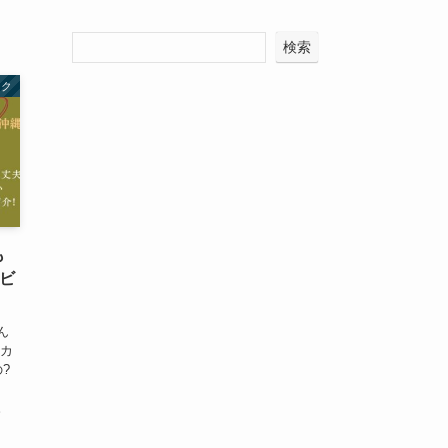
検索
ーク
も
ビ
ん
ーカ
?
。