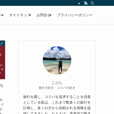
ー
サイトマップ
お問合せ
プライバシーポリシー
ーク
こぶし
!
旅行大好き・コスパ大好き
旅行を愛し、コスパを追求することを信条
め
としている私は、これまで数多くの旅行を
い!
計画し、多くの方から信頼される情報を提
で
供してきました。たとえば、予算内で最大