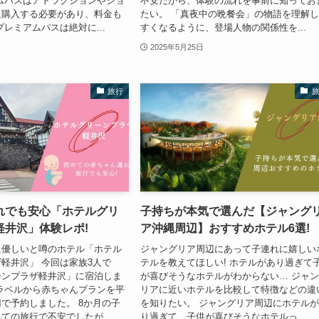
ムパスはアトラクションやショ
不安だから、体験の流れを事前に知ってお
に購入する必要があり、料金も
たい。 「真夜中の晩餐会」の物語を理解
プレミアムパスは絶対に...
すくなるように、登場人物の関係性を...
2025年5月25日
旅行
れでも安心「ホテルグリ
子持ちが本気で選んだ【ジャング
軽井沢」体験レポ!
ア沖縄周辺】おすすめホテル6選!
に優しいと噂のホテル「ホテル
ジャングリア周辺にあって子連れに嬉しい
軽井沢」 今回は家族3人で
テルを教えてほしい! ホテルがあり過ぎて
ーンプラザ軽井沢」に宿泊しま
が喜びそうなホテルがわからない… ジャ
ラベルから赤ちゃんプランを平
リアに近いホテルを比較して特徴などの違
0円で予約しました。 8か月の子
を知りたい。 ジャングリア周辺にホテル
ての旅行で不安でしたが、...
り過ぎて、子供が喜びそうなホテルっ...