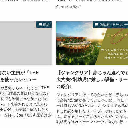
2025年3月25日
商品
遊園地・テーマパ
けない主婦が「THE
【ジャングリア】赤ちゃん連れで
」を使ったレビュー
大丈夫?乳幼児に嬉しい設備・サー
ス紹介!
が悪化しちゃったけど「THE
を使えば睡眠の質は良くなるの?
ジャングリアに行ってみたいけど、赤ちゃ
ド枕でも改善されなかったのに
に必要な設備が整っているか心配… ベビ
URA」で改善されるとは思えな
ーは持ち込める?それともレンタルできるの
MAKURA」を実際に購入した人
もし体調を崩したりトラブルがあったとき
ーが詳しく知りたい! 産後は赤
に、助かるサービスがあったら安心だなぁ
乳幼児を連れてテーマパークに遊びに行...