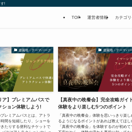
す!
TOP
運営者情報
カテゴリ
遊園地・テーマパーク
遊園地・テーマパ
リア】プレミアムパスで
【真夜中の晩餐会】完全攻略ガイド
クション体験しよう!
体験をより楽しむ5つのポイント
のプレミアムパスとは、アトラ
「真夜中の晩餐会」体験を思いっきり楽し
ち時間を短縮したり、ショーを
るようになるポイントがあれば教えてほし
できたりする便利なチケットで
「真夜中の晩餐会」を体験するのが初めて