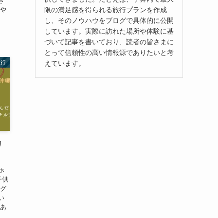
き
限の満足感を得られる旅行プランを作成
しや
し、そのノウハウをブログで具体的に公開
しています。実際に訪れた場所や体験に基
づいて記事を書いており、読者の皆さまに
とって信頼性の高い情報源でありたいと考
えています。
旅行
リ
ホ
子供
ング
い
があ