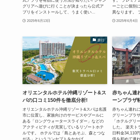
式アプリを有効に使う方法が知りたい! ジャン
す。 プレミア
グリアへ遊びに行くことが決まったら公式ア
ーごとに個別
プリをインストールして、うまく使い...
異なります。 
2025年6月13日
2025年6月4日
旅行
オリエンタルホテル沖縄リゾート&ス
赤ちゃん連
パの口コミ150件を徹底分析!
ーンプラザ
オリエンタルホテル沖縄リゾート&スパは名護
赤ちゃん連れ
市に位置し、家族向けのサービスやプールに
グリーンプラザ
ある「ロングウォータースライダー」などの
「ホテルグリ
アクティビティが充実しているリゾートホテ
した。 楽天ト
ルです。 ホテルでは「島とあそぶ、森とつな
日料金34,11
がる」というコンセプトをかかげ...
供を初めて連れ